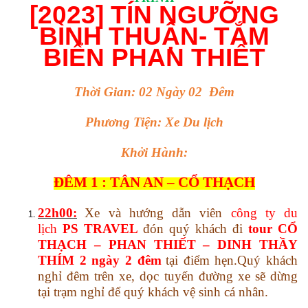
[2023] TÍN NGƯỠNG
BÌNH THUẬN- TẮM
BIỂN PHAN THIẾT
Thời Gian: 02 Ngày 02 Đêm
Phương Tiện: Xe Du lịch
Khởi Hành:
ĐÊM 1 : TÂN AN – CỔ THẠCH
22h00:
Xe và hướng dẫn viên
công ty du
lịch
PS TRAVEL
đón quý khách đi
tour CỔ
THẠCH – PHAN THIẾT – DINH THẦY
THÍM 2 ngày 2 đêm
tại điểm hẹn.Quý khách
nghỉ đêm trên xe, dọc tuyến đường xe sẽ dừng
tại trạm nghỉ để quý khách vệ sinh cá nhân.