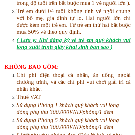
trong độ tuổi trên bắt buộc mua 1 vé người lớn ).
Trẻ em dưới 0
4
tuổi không tính vé ngồi chung
với bố mẹ, gia đình tự lo. Hai người lớn chỉ
được kèm một trẻ em. Từ trẻ em thứ hai bắt buộc
mua 50% vé theo quy định.
( Lưu ý: Khi đăng ký vé trẻ em quý khách vui
lòng xuất trình giấy khai sinh bản sao )
KHÔNG BAO GỒM
:
Chi phí điện thoại cá nhân, ăn uống ngoài
chương trình, và các chi phí vui chơi giải trí cá
nhân khác.
Thuế VAT
Sử dụng Phòng 1 khách quý khách vui lòng
đóng phụ thu 300.000VNĐ/phòng
/1 đêm
Sử dụng Phòng 5 khách quý khách vui lòng
đóng phụ thu 300.000VNĐ/phòng/1 đêm