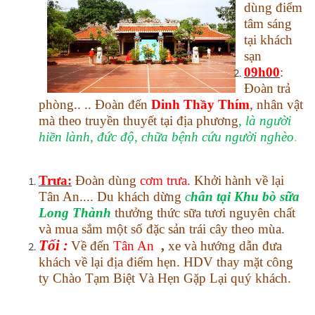
dùng điểm
tâm sáng
tại khách
sạn
09h00
:
Đoàn trả
phòng.. .. Đoàn đến
Dinh Thầy Thím
, nhân vật
mà theo truyền thuyết tại địa phương
, là người
hiền lành, đức độ, chữa bệnh cứu người nghèo
.
Trưa:
Đoàn dùng
cơm trưa
. Khởi hành về lại
Tân An.... Du khách dừng
c
hân tại Khu bò sữa
Long Thành
thưởng thức sữa tươi nguyên chất
và mua sắm một số đặc sản trái cây theo mùa.
Tối :
Về đến
Tân An
,
xe và hướng dẫn đưa
khách về lại địa điểm hẹn. HDV thay mặt công
ty Chào Tạm Biệt Và Hẹn Gặp Lại quý khách.