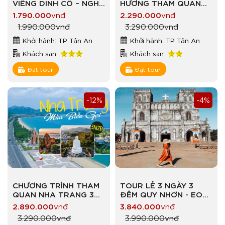
VIẾNG DINH CÔ – NGHỈ
HƯƠNG THAM QUAN
DƯỠNG RESORT LÀNG
ĐÀ LẠT MỘNG MƠ
1.790.000
vnđ
2.290.000
vnđ
CHÀI
1.990.000
vnđ
3.290.000
vnđ
Khởi hành: TP Tân An
Khởi hành: TP Tân An
Khách sạn:
Khách sạn:
Đặt tour
Đặt tour
-12%
-4%
CHƯƠNG TRÌNH THAM
TOUR LẺ 3 NGÀY 3
QUAN NHA TRANG 3
ĐÊM QUY NHƠN - EO
NGÀY 2 ĐÊM NGÀY
GIÓ - KỲ CO – PHÚ YÊN
2.890.000
vnđ
3.840.000
vnđ
02/09
GÀNH ĐÁ ĐĨA - NHÀ
3.290.000
vnđ
3.990.000
vnđ
THỜ MẰNG LĂNG