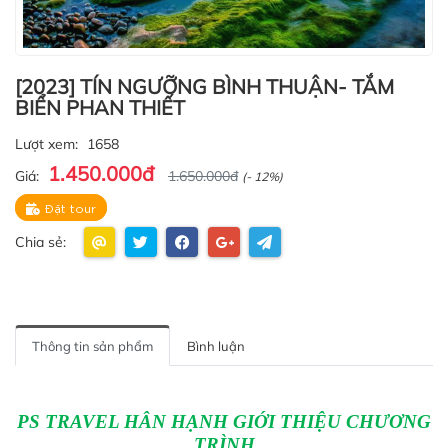
[2023] TÍN NGƯỠNG BÌNH THUẬN- TẮM
BIỂN PHAN THIẾT
Lượt xem:
1658
1.450.000đ
Giá:
1.650.000đ
(- 12%)
Đặt tour
Chia sẻ:
Thông tin sản phẩm
Bình luận
PS TRAVEL HÂN HẠNH GIỚI THIỆU CHƯƠNG
TRÌNH