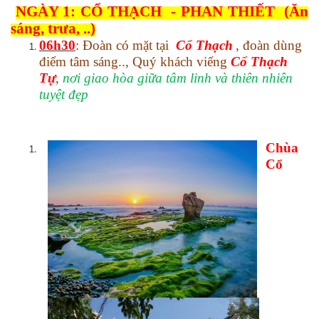
NGÀY 1: CỔ THẠCH - PHAN THIẾT (Ăn
sáng, trưa, ..)
06h30
: Đoàn có mặt tại
Cổ Thạch
, đoàn dùng
điểm tâm sáng.., Quý khách viếng
Cổ Thạch
Tự
,
nơi giao hòa giữa tâm linh và thiên nhiên
tuyệt đẹp
Chùa
Cổ