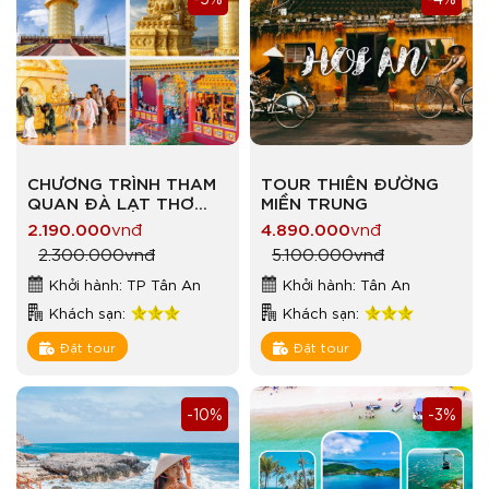
CHƯƠNG TRÌNH THAM
TOUR THIÊN ĐƯỜNG
QUAN ĐÀ LẠT THƠ
MIỀN TRUNG
MỘNG
2.190.000
vnđ
4.890.000
vnđ
2.300.000
vnđ
5.100.000
vnđ
Khởi hành: TP Tân An
Khởi hành: Tân An
Khách sạn:
Khách sạn:
Đặt tour
Đặt tour
-10%
-3%