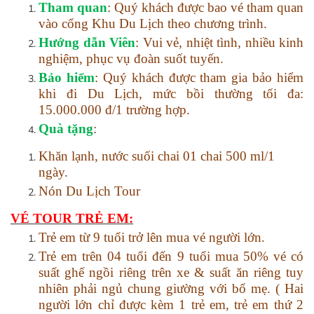
Tham quan
: Quý khách được bao vé tham quan
vào cổng Khu Du Lịch theo chương trình.
Hướng dẫn Viên
: Vui vẻ, nhiệt tình, nhiều kinh
nghiệm, phục vụ đoàn suốt tuyến.
Bảo hiểm
: Quý khách được tham gia bảo hiểm
khi đi Du Lịch, mức bồi thường tối đa:
15.000.000 đ/1 trường hợp.
Quà tặng
:
Khăn lạnh, nước suối chai 01 chai 500 ml/1
ngày.
Nón Du Lịch
T
our
VÉ TOUR TRẺ EM
:
Trẻ em từ 9 tuổi trở lên mua vé người lớn.
Trẻ em trên 0
4 tuổi
đến 9
tuổi
mua 50% vé có
suất ghế ngồi
riêng trên xe &
suất ăn riêng
tuy
nhiên
phải ngủ chung giường với bố mẹ.
( Hai
người lớn chỉ được kèm 1 trẻ em, trẻ em thứ 2