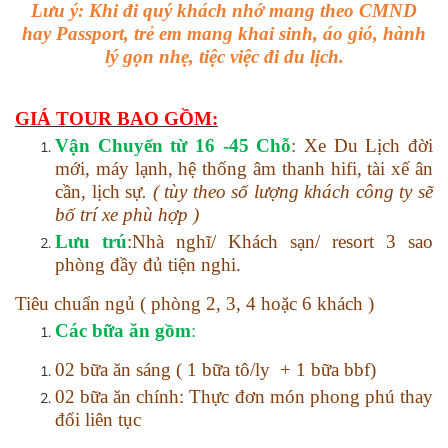
Lưu ý:
Khi đi quý khách nhớ mang theo CMND
hay Passport, trẻ em mang khai sinh, áo gió, hành
lý gọn nhẹ, tiệc việc đi du lịch.
GIÁ TOUR BAO GỒM:
Vận Chuyển
từ 16 -45 Chỗ
: Xe Du Lịch đời
mới, máy lạnh, hệ thống âm thanh hifi, tài xế ân
cần, lịch sự
.
( tùy theo số lượng khách công ty sẽ
bố trí xe phù hợp )
Lưu trú
:Nhà nghĩ/ Khách sạn/ resort 3 sao
phòng đầy đủ tiện nghi.
Tiêu chuẩn ngủ
( phòng 2, 3, 4 hoặc 6 khách )
Các bữa ăn gồm
:
02 bữa ăn sáng ( 1 bữa tô/ly + 1 bữa bbf)
02 bữa ăn chính: Thực đơn món phong phú thay
đổi liên tục