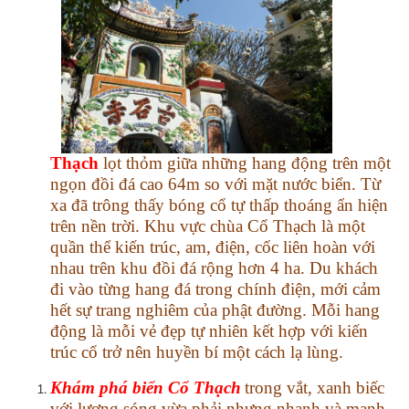
Thạch
lọt thỏm giữa những hang động trên một
ngọn đồi đá cao 64m so với mặt nước biển. Từ
xa đã trông thấy bóng cổ tự thấp thoáng ẩn hiện
trên nền trời. Khu vực chùa Cổ Thạch là một
quần thể kiến trúc, am, điện, cốc liên hoàn với
nhau trên khu đồi đá rộng hơn 4 ha. Du khách
đi vào từng hang đá trong chính điện, mới cảm
hết sự trang nghiêm của phật đường. Mỗi hang
động là mỗi vẻ đẹp tự nhiên kết hợp với kiến
trúc cổ trở nên huyền bí một cách lạ lùng.
Khám phá biển Cổ Thạch
trong vắt, xanh biếc
với lượng sóng vừa phải nhưng nhanh và mạnh.