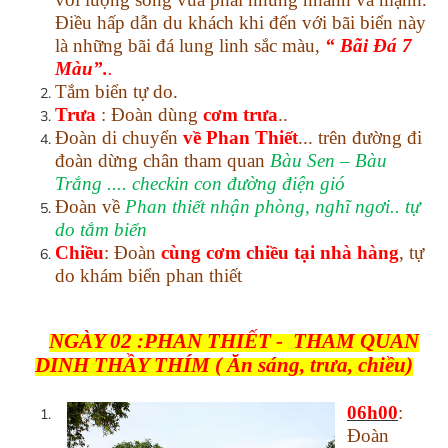
Điều hấp dẫn du khách khi đến với bãi biển này
là những bãi đá lung linh sắc màu,
“ Bãi Đá 7
Màu”.
.
Tắm biển tự do.
Trưa
: Đoàn dùng
cơm trưa
..
Đoàn di chuyển
về Phan Thiết
... trên đường đi
đoàn dừng chân tham quan
Bàu Sen – Bàu
Trắng .... checkin con đường điện gió
Đoàn về
Phan thiết nhận phòng, nghĩ ngơi.. tự
do tắm biển
Chiều
: Đoàn
cùng cơm chiều tại nhà hàng
, tự
do khám biển phan thiết
NGÀY 02 :PHAN THIẾT - THAM QUAN
DINH THẦY THÍM ( Ăn sáng, trưa, chiều)
06h00
:
Đoàn