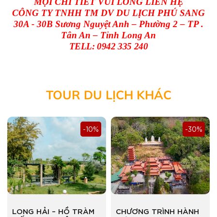
MỌI CHI TIẾT VUI LÒNG LIÊN HỆ
CÔNG TY TNHH TM DV DU LỊCH PHÚ SANG
30A - 30B Sương Nguyệt Anh – Phường 2 – TP .
Tân An – Tỉnh Long An
TELL: 0942 335 240
TOUR DU LỊCH KHÁC
-10%
-30%
LONG HẢI – HỒ TRÀM
CHƯƠNG TRÌNH HÀNH