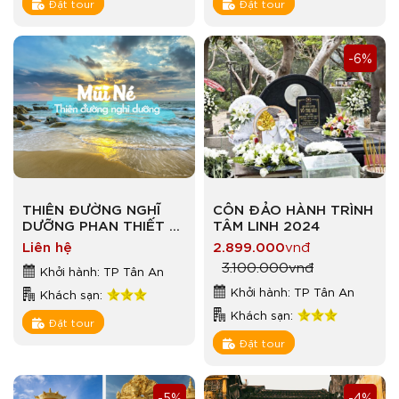
Đặt tour
Đặt tour
-6%
THIÊN ĐƯỜNG NGHĨ
CÔN ĐẢO HÀNH TRÌNH
DƯỠNG PHAN THIẾT –
TÂM LINH 2024
MŨI NÉ
Liên hệ
2.899.000
vnđ
3.100.000
vnđ
Khởi hành: TP Tân An
Khởi hành: TP Tân An
Khách sạn:
Khách sạn:
Đặt tour
Đặt tour
-5%
-4%