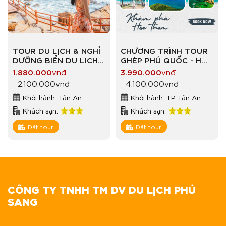
TOUR DU LỊCH & NGHỈ
CHƯƠNG TRÌNH TOUR
DƯỠNG BIỂN DU LỊCH
GHÉP PHÚ QUỐC - HÒN
BIỂN VỊNH VĨNH HY –
THƠM VẪY GỌI
1.880.000
vnđ
3.990.000
vnđ
NINH CHỮ
2.100.000
vnđ
4.100.000
vnđ
Khởi hành: Tân An
Khởi hành: TP Tân An
Khách sạn:
Khách sạn:
Đặt tour
Đặt tour
CÔNG TY TNHH TM DV DU LỊCH PHÚ
SANG