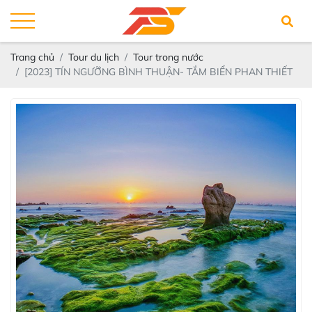
Trang chủ
Tour du lịch
Tour trong nước
[2023] TÍN NGƯỠNG BÌNH THUẬN- TẮM BIỂN PHAN THIẾT