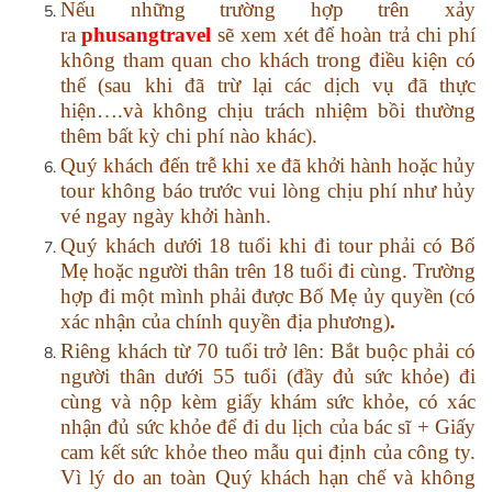
Nếu những trường hợp trên xảy
ra
phusangtravel
sẽ xem xét để hoàn trả chi phí
không tham quan cho khách trong điều kiện có
thể (sau khi đã trừ lại các dịch vụ đã thực
hiện….và không chịu trách nhiệm bồi thường
thêm bất kỳ chi phí nào khác).
Quý khách đến trễ khi xe đã khởi hành hoặc hủy
tour không báo trước vui lòng chịu phí như hủy
vé ngay ngày khởi hành.
Quý khách dưới 18 tuổi khi đi tour phải có Bố
Mẹ hoặc người thân trên 18 tuổi đi cùng. Trường
hợp đi một mình phải được Bố Mẹ ủy quyền (có
xác nhận của chính quyền địa phương)
.
Riêng khách từ 70 tuổi trở lên: Bắt buộc phải có
người thân dưới 55 tuổi (đầy đủ sức khỏe) đi
cùng và nộp kèm giấy khám sức khỏe, có xác
nhận đủ sức khỏe để đi du lịch của bác sĩ + Giấy
cam kết sức khỏe theo mẫu qui định của công ty.
Vì lý do an toàn Quý khách hạn chế và không