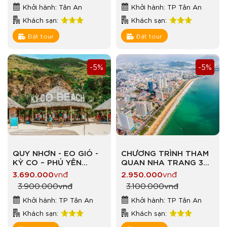
Khởi hành: Tân An
Khởi hành: TP Tân An
Khách sạn:
Khách sạn:
Đặt tour
Đặt tour
-5%
-5%
QUY NHƠN - EO GIÓ -
CHƯƠNG TRÌNH THAM
KỲ CO – PHÚ YÊN
QUAN NHA TRANG 3
GÀNH ĐÁ ĐĨA - NHÀ
NGÀY 3 ĐÊM
3.690.000
vnđ
2.950.000
vnđ
THỜ MẰNG LĂNG 3
3.900.000
vnđ
3.100.000
vnđ
NGAY 3 ĐÊM
Khởi hành: TP Tân An
Khởi hành: TP Tân An
Khách sạn:
Khách sạn: