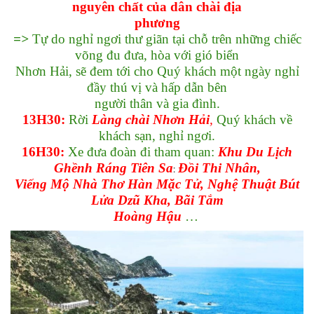
nguyên chất của dân chài địa
phương
=>
Tự do nghỉ ngơi thư giãn tại chỗ trên những chiếc
võng đu đưa, hòa với gió biển
Nhơn Hải, sẽ đem tới cho Quý khách một ngày nghỉ
đầy thú vị và hấp dẫn bên
người thân và gia đình.
13H30:
Rời
Làng chài Nhơn Hải
,
Quý khách về
khách sạn, nghỉ ngơi.
16H30:
Xe đưa đoàn đi tham quan:
Khu Du Lịch
Ghềnh Ráng Tiên Sa
Đồi Thi Nhân,
:
Viếng Mộ Nhà Thơ Hàn Mặc Tử, Nghệ Thuật Bút
Lửa Dzũ Kha, Bãi Tắm
Hoàng Hậu
…