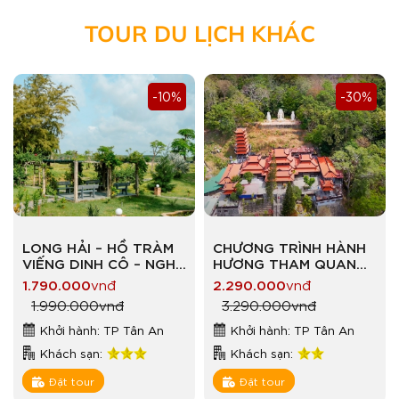
TOUR DU LỊCH KHÁC
-10%
-30%
LONG HẢI – HỒ TRÀM
CHƯƠNG TRÌNH HÀNH
VIẾNG DINH CÔ – NGHỈ
HƯƠNG THAM QUAN
DƯỠNG RESORT LÀNG
ĐÀ LẠT MỘNG MƠ
1.790.000
vnđ
2.290.000
vnđ
CHÀI
1.990.000
vnđ
3.290.000
vnđ
Khởi hành: TP Tân An
Khởi hành: TP Tân An
Khách sạn:
Khách sạn:
Đặt tour
Đặt tour