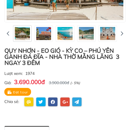
QUY NHƠN - EO GIÓ - KỲ CO – PHÚ YÊN
GÀNH ĐÁ ĐĨA - NHÀ THỜ MẰNG LĂNG 3
NGAY 3 ĐÊM
Lượt xem:
1974
3.690.000đ
Giá:
3.900.000đ
(- 5%)
Đặt tour
Chia sẻ: