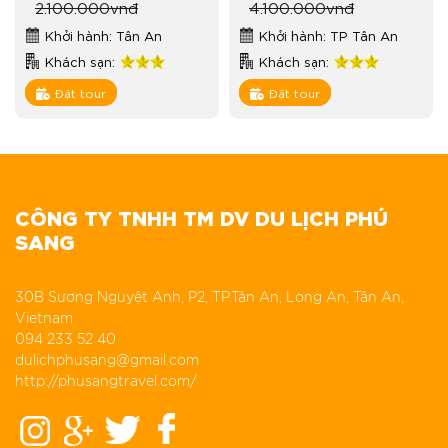
2.100.000
vnđ
4.100.000
vnđ
Khởi hành: Tân An
Khởi hành: TP Tân An
Khách sạn:
Khách sạn:
Đặt tour
Đặt tour
CÔNG TY TNHH TM DV DU LỊCH PHÚ
SANG
30B Sương Nguyệt Anh, P2, TP.Tân An, Long An, Tân An,
Vietnam
094 233 52 40
dulichphusang@gmail.com
http://phusangtravel.com/