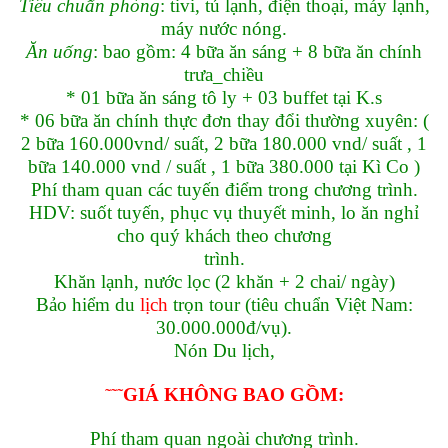
Tiêu chuẩn phòng
: tivi, tủ lạnh, điện thoại, máy lạnh,
máy nước nóng.
Ăn uống
: bao gồm: 4 bữa ăn sáng + 8 bữa ăn chính
trưa_chiều
* 01 bữa ăn sáng tô ly + 03 buffet tại K.s
* 06 bữa ăn chính thực đơn thay đổi thường xuyên: (
2 bữa 160.000vnd/ suất, 2 bữa 180.000 vnd/ suất , 1
bữa 140.000 vnd / suất , 1 bữa 380.000 tại Kì Co )
Phí tham quan các tuyến điểm trong chương trình.
HDV: suốt tuyến, phục vụ thuyết minh, lo ăn nghỉ
cho quý khách theo chương
trình.
Khăn lạnh, nước lọc (2 khăn + 2 chai/ ngày)
Bảo hiểm du
lịch
trọn tour (tiêu chuẩn Việt Nam:
30.000.000đ/vụ).
Nón Du lịch,
˜
˜
˜
GIÁ KHÔNG BAO GỒM:
Phí tham quan ngoài chương trình.