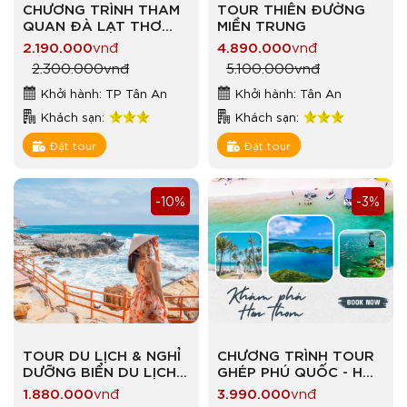
CHƯƠNG TRÌNH THAM
TOUR THIÊN ĐƯỜNG
QUAN ĐÀ LẠT THƠ
MIỀN TRUNG
MỘNG
2.190.000
vnđ
4.890.000
vnđ
2.300.000
vnđ
5.100.000
vnđ
Khởi hành: TP Tân An
Khởi hành: Tân An
Khách sạn:
Khách sạn:
Đặt tour
Đặt tour
-10%
-3%
TOUR DU LỊCH & NGHỈ
CHƯƠNG TRÌNH TOUR
DƯỠNG BIỂN DU LỊCH
GHÉP PHÚ QUỐC - HÒN
BIỂN VỊNH VĨNH HY –
THƠM VẪY GỌI
1.880.000
vnđ
3.990.000
vnđ
NINH CHỮ