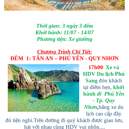
Thời gian: 3 ngày 3 đêm
Khởi hành: 11/07 - 14/07
Phương tiện: Xe giường
Chương Trình Chi Tiết:
ĐÊM 1: TÂN AN – PHÚ YÊN - QUY NHƠN
17h00
:
Xe và
HDV Du lịch
P
hú
S
ang
đón khách
tại điểm hẹn,
khởi
hành
đi Phú Yên
- Tp. Quy
Nhơn
,
bằng xe du
lịch cao cấp đầy
đủ tiện nghi.
Trên đường đi quý khách được giao lưu,
hát với nhau cùng HDV vui nhộn....