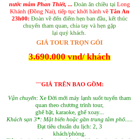
nước mắm Phan Thiết, ...
Đoàn ăn chiều tại
Long
Khánh (Đồng Nai), tiếp tục khởi hành về
Tân An
23h00:
Đoàn về đến điểm hẹn ban đầu, kết thúc
chuyến tham quan, chia tay và hẹn gặp
lại quý khách.
GIÁ TOUR TRỌN GÓI
3.690.000 vnd/ khách
˜
˜
˜
GIÁ TRÊN BAO GỒM:
Vận chuyển
: Xe Đời mới máy lạnh suốt tuyến tham
quan theo chương trình tour,
ghế bật, karaoke, ghế xoay...
Khách sạn 3
*
: Mặt biển hoặc gần trung tâm phố.....
Đạt tiêu chuẩn du lịch: 2, 3
khách/phòng.