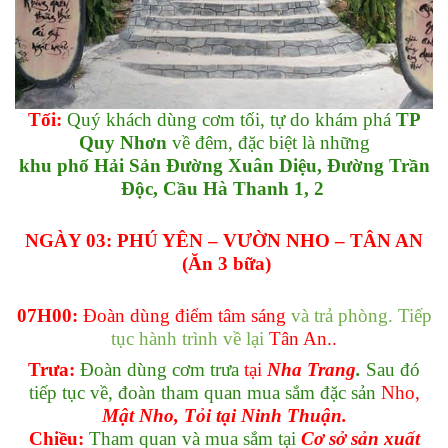
Tối:
Quý khách dùng cơm tối, tự do khám phá
TP
Quy Nhơn
về đêm, đặc biệt là những
khu phố Hải Sản Đường Xuân Diệu, Đường Trần
Độc, Cầu Hà Thanh 1, 2
NGÀY 03: PHÚ YÊN – VƯỜN NHO – TÂN AN
(Ăn 3 bữa)
07H00:
Đoàn dùng điểm tâm sáng
và trả phòng. Tiếp
tục hành trình về lại
Tân An..
Trưa:
Đoàn dùng cơm trưa
tại
Nha Trang
.
Sau đó
tiếp tục về, đoàn tham quan mua sắm đặc sản
Nho,
Mật Nho, Tỏi tại Ninh Thuận.
Chiều:
Tham quan và mua sắm tại
Cơ sở sản xuất