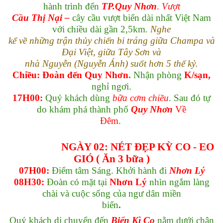
hành trình đến
TP.Quy Nhơn
.
Vượt
Cầu Thị Nại –
cây cầu vượt biển dài nhất Việt Nam
với chiều dài gần 2,5km
. Nghe
kể về những trận thủy chiến bi tráng giữa Champa và
Đại Việt, giữa Tây Sơn và
nhà Nguyễn (Nguyễn Ánh) suốt hơn 5 thế kỷ.
Chiều: Đoàn đến Quy Nhơn
.
Nhận phòng
K/sạn,
nghỉ ngơi.
17H00:
Quý khách dùng
bữa cơm chiều
. Sau đó tự
do khám phá thành phố
Quy Nhơn
Về
Đêm.
NGÀY 02: NÉT ĐẸP KỲ CO - EO
GIÓ ( Ăn 3 bữa )
07H00:
Điểm tâm Sáng. Khởi hành đi
Nhơn Lý
08H30:
Đoàn có mặt tại
Nhơn Lý
nhìn ngắm làng
chài và cuộc sống của ngư dân miền
biển
.
Quý khách di chuyển đến
Biển Kì Co
nằm dưới chân