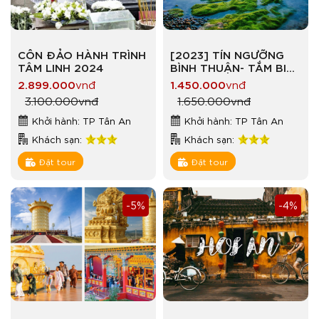
CÔN ĐẢO HÀNH TRÌNH
[2023] TÍN NGƯỠNG
TÂM LINH 2024
BÌNH THUẬN- TẮM BIỂN
PHAN THIẾT
2.899.000
vnđ
1.450.000
vnđ
3.100.000
vnđ
1.650.000
vnđ
Khởi hành: TP Tân An
Khởi hành: TP Tân An
Khách sạn:
Khách sạn:
Đặt tour
Đặt tour
-5%
-4%