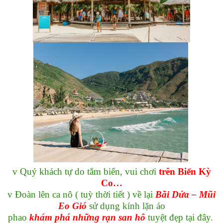
v
Quý khách tự do tắm biển, vui chơi
trên Biển Kỳ
Co…
v
Đoàn lên ca nô ( tuỳ thời tiết ) về lại
Bãi Dứa – Mũi
Eo Gió
sử dụng kính lặn áo
phao
khám phá những rạn san hô
tuyệt đẹp tại đây.