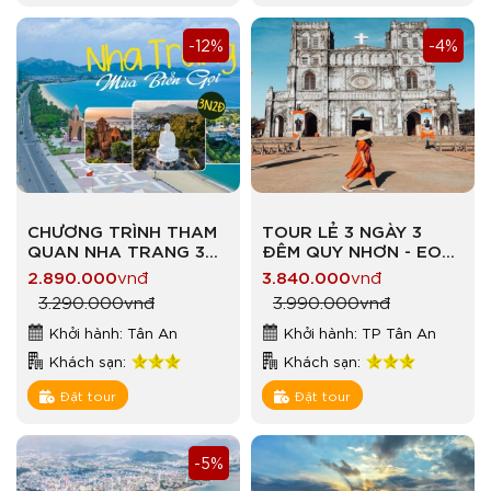
-12%
-4%
CHƯƠNG TRÌNH THAM
TOUR LẺ 3 NGÀY 3
QUAN NHA TRANG 3
ĐÊM QUY NHƠN - EO
NGÀY 2 ĐÊM NGÀY
GIÓ - KỲ CO – PHÚ YÊN
2.890.000
vnđ
3.840.000
vnđ
02/09
GÀNH ĐÁ ĐĨA - NHÀ
3.290.000
vnđ
3.990.000
vnđ
THỜ MẰNG LĂNG
Khởi hành: Tân An
Khởi hành: TP Tân An
Khách sạn:
Khách sạn:
Đặt tour
Đặt tour
-5%