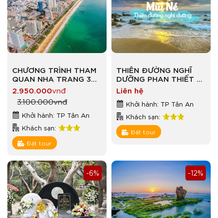
CHƯƠNG TRÌNH THAM
THIÊN ĐƯỜNG NGHĨ
QUAN NHA TRANG 3
DƯỠNG PHAN THIẾT –
NGÀY 3 ĐÊM
MŨI NÉ
2.950.000
vnđ
Liên hệ
3.100.000
vnđ
Khởi hành: TP Tân An
Khởi hành: TP Tân An
Khách sạn:
Khách sạn:
Đặt tour
Đặt tour
-6%
-12%