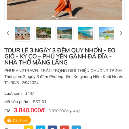
TOUR LẺ 3 NGÀY 3 ĐÊM QUY NHƠN - EO
GIÓ - KỲ CO – PHÚ YÊN GÀNH ĐÁ ĐĨA -
NHÀ THỜ MẰNG LĂNG
PHUSANGTRAVEL TRÂN TRỌNG GIỚI THIỆU CHƯƠNG TRÌNH
Thời gian: 3 ngày 3 đêm Phương tiện: Xe giường Nằm Khởi Hành:
Tối 30/8 -2/9//2024
Lượt xem:
1447
Mã sản phẩm:
PST-01
3.840.000đ
Giá:
3.990.000đ
(- 4%)
Đặt tour