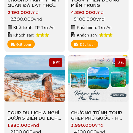
QUAN ĐÀ LẠT THƠ
MIỀN TRUNG
MỘNG
2.190.000
vnđ
4.890.000
vnđ
2.300.000
vnđ
5.100.000
vnđ
Khởi hành: TP Tân An
Khởi hành: Tân An
Khách sạn:
Khách sạn:
Đặt tour
Đặt tour
-10%
-3%
TOUR DU LỊCH & NGHỈ
CHƯƠNG TRÌNH TOUR
DƯỠNG BIỂN DU LỊCH
GHÉP PHÚ QUỐC - HÒN
BIỂN VỊNH VĨNH HY –
THƠM VẪY GỌI
1.880.000
vnđ
3.990.000
vnđ
NINH CHỮ
2.100.000
vnđ
4.100.000
vnđ