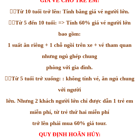
GÍA VÉ CHO TRẺ EM:

Từ 10 tuổi trở lên: Tính bằng giá vé người lớn.

Từ 5 đến 10 tuổi: => Tính 60% giá vé người lớn
bao gồm:
1 suất ăn riêng + 1 chỗ ngồi trên xe + vé tham quan
nhưng ngủ ghép chung
phòng với gia đình.

Từ 5 tuổi trở xuống: : không tính vé, ăn ngủ chung
với người
lớn. Nhưng 2 khách người lớn chỉ được dẫn 1 trẻ em
miễn phí, từ trẻ thứ hai miễn phí
trở lên phải mua 60% giá tour.
QUY ĐỊNH HOÃN HỦY: