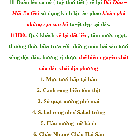

Đoàn lên ca nô ( tuỳ thời tiết ) về lại
Bãi Dứa –
Mũi Eo Gió
sử dụng kính lặn áo phao
khám phá
những rạn san hô
tuyệt đẹp tại đây.
11H00:
Quý khách
về lại đất liền
, tắm nước ngọt,
thưởng thức bữa trưa với những món hải sản tươi
sống độc đáo, hương vị được
chế biến nguyên chất
của dân chài địa phương
1. Mực tươi hấp tại bàn
2. Canh rong biển tôm thịt
3. Sò quạt nướng phô mai
4. Salad rong nho/ Salad trứng
5. Hàu nướng mỡ hành
6. Cháo Nhum/ Cháo Hải Sản