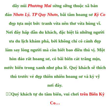
dãy núi
Phương Mai
sừng sững thuộc xã bán
đảo
Nhơn Lý, TP Quy Nhơn
, bãi tắm hoang sơ
Kỳ Co
đẹp tựa một bức tranh vừa nên thơ vừa hùng vĩ.
Nơi đây hấp dẫn du khách, đặc biệt là những người
ưa du lịch khám phá, bởi không chỉ có cảnh đẹp
làm say lòng người mà còn biết bao điều thú vị. Một
hòn đảo rất hoang sơ, có bãi biển cát trắng mịn,
nước biển trong xanh như pha lê. Quý khách sẽ thích
thú trước vẻ đẹp thiên nhiên hoang sơ và kỳ vỹ
nơi đây.

Quý khách tự do tắm biển, vui chơi
trên Biển Kỳ
Co…