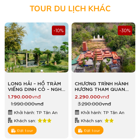
TOUR DU LỊCH KHÁC
-10%
-30%
LONG HẢI – HỒ TRÀM
CHƯƠNG TRÌNH HÀNH
VIẾNG DINH CÔ – NGHỈ
HƯƠNG THAM QUAN
DƯỠNG RESORT LÀNG
ĐÀ LẠT MỘNG MƠ
1.790.000
vnđ
2.290.000
vnđ
CHÀI
1.990.000
vnđ
3.290.000
vnđ
Khởi hành: TP Tân An
Khởi hành: TP Tân An
Khách sạn:
Khách sạn:
Đặt tour
Đặt tour