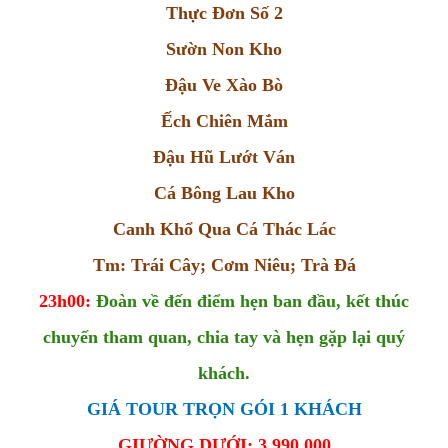
Thực Đơn Số 2
Sườn Non Kho
Đậu Ve Xào Bò
Ếch Chiên Mắm
Đậu Hũ Lướt Ván
Cá Bông Lau Kho
Canh Khổ Qua Cá Thác Lác
Tm: Trái Cây; Cơm Niêu; Trà Đá
23h00:
Đoàn về đến điểm hẹn ban đầu, kết thúc
chuyến tham quan, chia tay và hẹn gặp lại quý
khách.
GIÁ TOUR TRỌN GÓI 1 KHÁCH
GIƯỜNG DƯỚI: 3.990.000