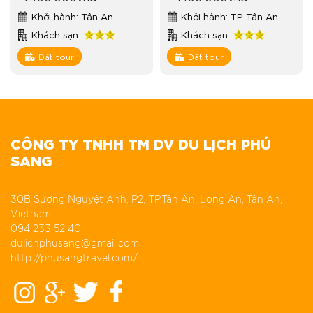
Khởi hành: Tân An
Khởi hành: TP Tân An
Khách sạn:
Khách sạn:
Đặt tour
Đặt tour
CÔNG TY TNHH TM DV DU LỊCH PHÚ
SANG
30B Sương Nguyệt Anh, P2, TP.Tân An, Long An, Tân An,
Vietnam
094 233 52 40
dulichphusang@gmail.com
http://phusangtravel.com/