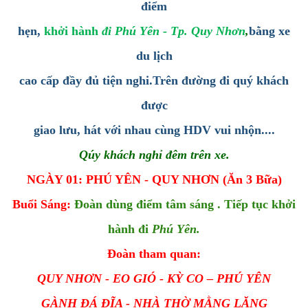
điểm
hẹn,
khởi hành
đi Phú Yên - Tp. Quy Nhơn
,
bằng xe
du lịch
cao cấp đầy đủ tiện nghi.Trên đường đi quý khách
được
giao lưu, hát với nhau cùng HDV vui nhộn....
Qúy khách nghỉ đêm trên xe.
NGÀY 01: PHÚ YÊN - QUY NHƠN (Ăn 3 Bữa)
Buổi Sáng:
Đoàn dùng điểm tâm sáng . Tiếp tục khởi
hành đi
Phú Yên.
Đoàn tham quan:
QUY NHƠN - EO GIÓ - KỲ CO – PHÚ YÊN
GÀNH ĐÁ ĐĨA - NHÀ THỜ MẰNG LĂNG