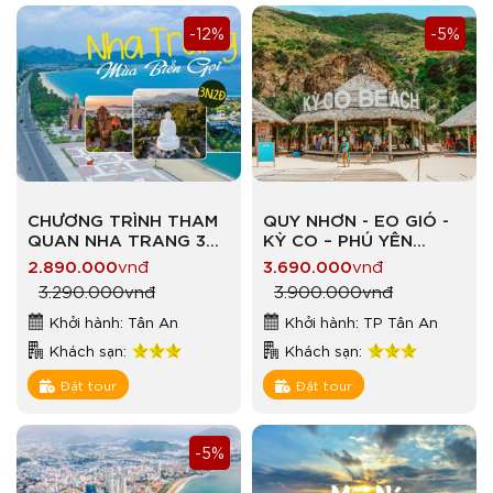
-12%
-5%
CHƯƠNG TRÌNH THAM
QUY NHƠN - EO GIÓ -
QUAN NHA TRANG 3
KỲ CO – PHÚ YÊN
NGÀY 2 ĐÊM NGÀY
GÀNH ĐÁ ĐĨA - NHÀ
2.890.000
vnđ
3.690.000
vnđ
02/09
THỜ MẰNG LĂNG 3
3.290.000
vnđ
3.900.000
vnđ
NGAY 3 ĐÊM
Khởi hành: Tân An
Khởi hành: TP Tân An
Khách sạn:
Khách sạn:
Đặt tour
Đặt tour
-5%