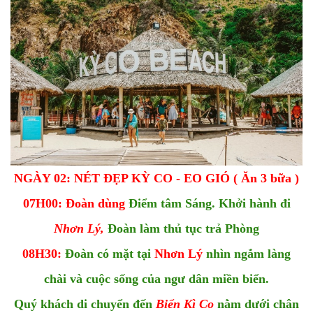
NGÀY 02: NÉT ĐẸP KỲ CO - EO GIÓ ( Ăn 3 bữa )
07H00: Đoàn dùng
Điểm tâm Sáng. Khởi hành đi
Nhơn Lý,
Đoàn làm thủ tục trả Phòng
08H30:
Đoàn có mặt tại
Nhơn Lý
nhìn ngắm làng
chài và cuộc sống của ngư dân miền biển.
Quý khách di chuyển đến
Biển Kì Co
nằm dưới chân