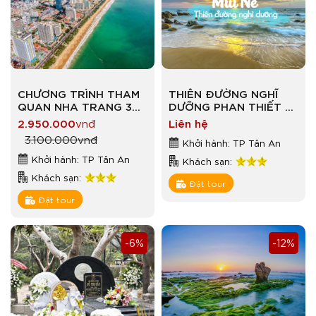
CHƯƠNG TRÌNH THAM
THIÊN ĐƯỜNG NGHĨ
QUAN NHA TRANG 3
DƯỠNG PHAN THIẾT –
NGÀY 3 ĐÊM
MŨI NÉ
2.950.000
vnđ
Liên hệ
3.100.000
vnđ
Khởi hành: TP Tân An
Khởi hành: TP Tân An
Khách sạn:
Khách sạn:
Đặt tour
Đặt tour
-6%
-12%