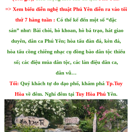
=> Xem biểu diễn nghệ thuật Phú Yên diễn ra vào tối
thứ 7 hàng tuần :
Có thể kể đến một số “đặc
sản” như: Bài chòi, hò khoan, hò bá trạo, hát giao
duyên, dân ca Phú Yên; hòa tấu đàn đá, kèn đá,
hòa tấu cồng chiêng nhạc cụ đồng bào dân tộc thiểu
số; các điệu múa dân tộc, các làn điệu dân ca,
dân vũ…
Tối:
Quý khách tự do dạo phố, khám phá
Tp.Tuy
Hòa
về đêm. Nghỉ đêm tại
Tuy Hòa Phú
Yên.