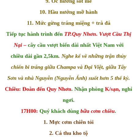
9. Ốc hương sốt me
10. Hầu nướng mỡ hành
11. Mức gừng tráng miệng + trà đá
Tiếp tục hành trình đến
TP.Quy Nhơn
.
Vượt Cầu Thị
Nại –
cây cầu vượt biển dài nhất Việt Nam với
chiều dài gần 2,5km
. Nghe kể về những trận thủy
chiến bi tráng giữa Champa và Đại Việt, giữa Tây
Sơn và nhà Nguyễn (Nguyễn Ánh) suốt hơn 5 thế kỷ.
Chiều: Đoàn đến Quy Nhơn
. Nhận phòng
K/sạn,
nghỉ
ngơi.
17H00:
Quý khách dùng
bữa cơm chiều
.
1. Mực cơm chiên tỏi
2. Cá thu kho tộ