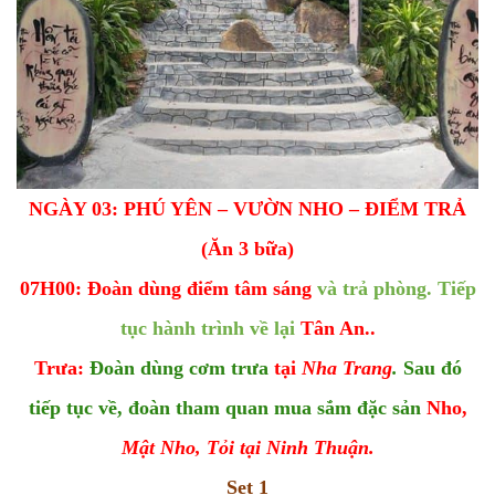
NGÀY 03: PHÚ YÊN – VƯỜN NHO – ĐIỂM TRẢ
(Ăn 3 bữa)
07H00: Đoàn dùng điểm tâm sáng
và trả phòng. Tiếp
tục hành trình về lại
Tân An..
Trưa:
Đoàn dùng cơm trưa
tại
Nha Trang
.
Sau đó
tiếp tục về, đoàn tham quan mua sắm đặc sản
Nho,
Mật Nho, Tỏi tại Ninh Thuận.
Set 1