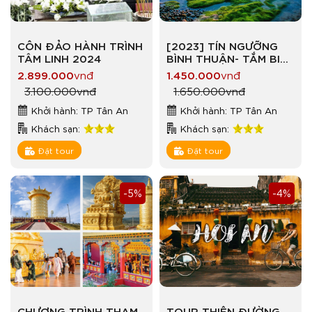
CÔN ĐẢO HÀNH TRÌNH
[2023] TÍN NGƯỠNG
TÂM LINH 2024
BÌNH THUẬN- TẮM BIỂN
PHAN THIẾT
2.899.000
vnđ
1.450.000
vnđ
3.100.000
vnđ
1.650.000
vnđ
Khởi hành: TP Tân An
Khởi hành: TP Tân An
Khách sạn:
Khách sạn:
Đặt tour
Đặt tour
-5%
-4%
CHƯƠNG TRÌNH THAM
TOUR THIÊN ĐƯỜNG