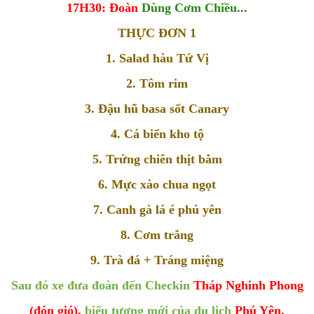
17H30: Đoàn
Dùng Cơm Chiều...
THỰC ĐƠN 1
1. Salad hàu Tứ Vị
2. Tôm rim
3. Đậu hũ basa sốt Canary
4. Cá biển kho tộ
5. Trứng chiên thịt bằm
6. Mực xào chua ngọt
7. Canh gà lá é phú yên
8. Cơm trắng
9. Trà đá + Tráng miệng
Sau đó xe đưa đoàn đến Checkin
Tháp Nghinh Phong
(đón gió),
biểu tượng mới của du lịch
Phú Yên.